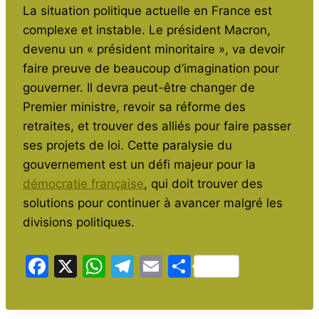
La situation politique actuelle en France est
complexe et instable. Le président Macron,
devenu un « président minoritaire », va devoir
faire preuve de beaucoup d’imagination pour
gouverner. Il devra peut-être changer de
Premier ministre, revoir sa réforme des
retraites, et trouver des alliés pour faire passer
ses projets de loi. Cette paralysie du
gouvernement est un défi majeur pour la
démocratie française
, qui doit trouver des
solutions pour continuer à avancer malgré les
divisions politiques.
F
X
W
T
E
P
a
h
el
m
ar
c
at
e
ai
ta