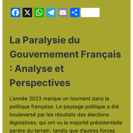
F
X
W
T
E
P
a
h
el
m
ar
c
at
e
ai
ta
La Paralysie du
e
s
gr
l
g
b
A
a
er
Gouvernement Français
o
p
m
: Analyse et
o
p
k
Perspectives
L’année 2023 marque un tournant dans la
politique française. Le paysage politique a été
bouleversé par les résultats des élections
législatives, qui ont vu la majorité présidentielle
perdre du terrain, tandis que d’autres forces