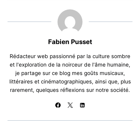
e
s
gr
l
g
b
A
a
er
o
p
m
o
p
Fabien Pusset
k
Rédacteur web passionné par la culture sombre
et l'exploration de la noirceur de l'âme humaine,
je partage sur ce blog mes goûts musicaux,
littéraires et cinématographiques, ainsi que, plus
rarement, quelques réflexions sur notre société.