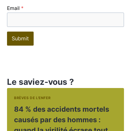
Email
*
Submit
Le saviez-vous ?
BRÈVES DE L'ENFER
84 % des accidents mortels
causés par des hommes :
quand la virilité écrase tout