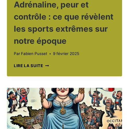
Adrénaline, peur et
contrôle : ce que révèlent
les sports extrêmes sur
notre époque
Par
Fabien Pusset
9 février 2025
ADRÉNALINE,
LIRE LA SUITE
PEUR
ET
CONTRÔLE
:
CE
QUE
RÉVÈLENT
LES
SPORTS
EXTRÊMES