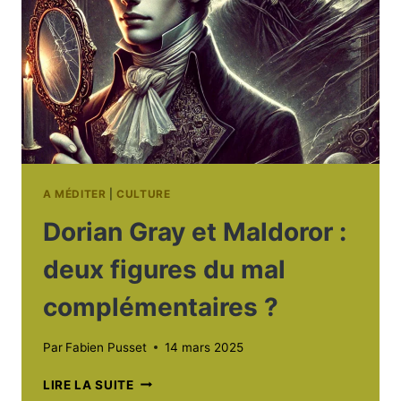
A MÉDITER
|
CULTURE
Dorian Gray et Maldoror :
deux figures du mal
complémentaires ?
Par
Fabien Pusset
14 mars 2025
DORIAN
LIRE LA SUITE
GRAY