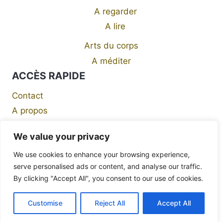
A regarder
A lire
Arts du corps
A méditer
ACCÈS RAPIDE
Contact
A propos
Mentions légales
We value your privacy
We use cookies to enhance your browsing experience,
serve personalised ads or content, and analyse our traffic.
By clicking "Accept All", you consent to our use of cookies.
© 2026 Les Heures Les Plus Sombres - Thème
WordPress par
Kadence WP
Customise
Reject All
Accept All