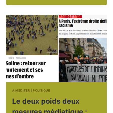
ET
MALDOROR :
DEUX
FIGURES
DU
MAL
COMPLÉMENTAIRES ?
A MÉDITER
|
POLITIQUE
Le deux poids deux
mesures médiatique :