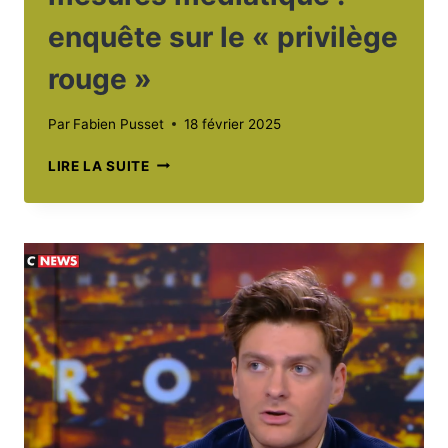
enquête sur le « privilège
rouge »
Par
Fabien Pusset
18 février 2025
LE
LIRE LA SUITE
DEUX
POIDS
DEUX
MESURES
MÉDIATIQUE
:
ENQUÊTE
SUR
LE
« PRIVILÈGE
ROUGE »