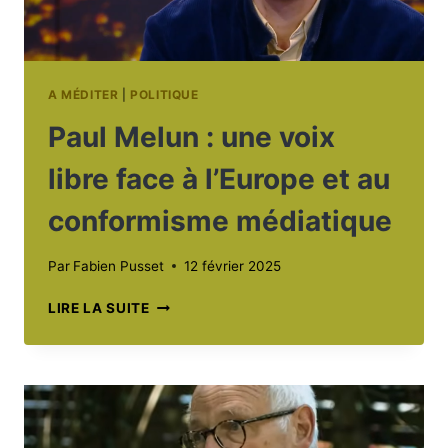
A MÉDITER
|
POLITIQUE
Paul Melun : une voix
libre face à l’Europe et au
conformisme médiatique
Par
Fabien Pusset
12 février 2025
PAUL
LIRE LA SUITE
MELUN
:
UNE
VOIX
LIBRE
FACE