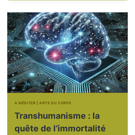
UNE
ALTERNATIVE
CRÉDIBLE
À
L’HYPER-
CENTRALISATION
FRANÇAISE
?
A MÉDITER
|
ARTS DU CORPS
Transhumanisme : la
quête de l’immortalité