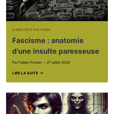
A MÉDITER
|
POLITIQUE
Fascisme : anatomie
d’une insulte paresseuse
Par
Fabien Pusset
27 juillet 2026
FASCISME
LIRE LA SUITE
:
ANATOMIE
D’UNE
INSULTE
PARESSEUSE