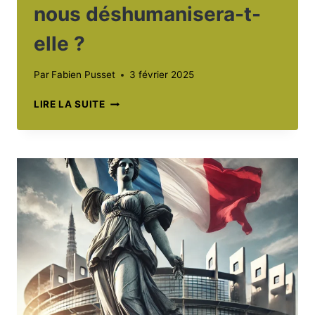
nous déshumanisera-t-
elle ?
Par
Fabien Pusset
3 février 2025
TRANSHUMANISME
LIRE LA SUITE
:
LA
QUÊTE
DE
L’IMMORTALITÉ
NOUS
DÉSHUMANISERA-
T-
ELLE
?