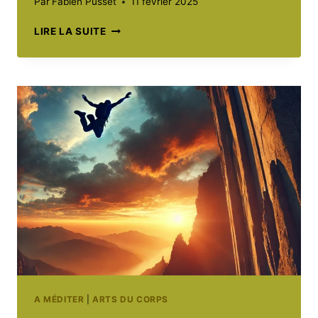
Par
Fabien Pusset
11 février 2025
STÉPHANE
LIRE LA SUITE
BOURGOIN
:
CHRONIQUE
D’UNE
FASCINATION
POUR
LES
TUEURS
EN
SÉRIE
A MÉDITER
|
ARTS DU CORPS