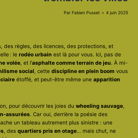
Par
Fabien Pusset
4 juin 2025
 des règles, des licences, des protections, et
lle : le
rodéo urbain
est là pour vous. Ici, pas de
ne volée
, et l’
asphalte comme terrain de jeu
. À mi-
hilisme social
, cette
discipline en plein boom
vous
iciaire
étoffé, et peut-être même une
apparition
ion, pour découvrir les joies du
wheeling sauvage
,
on-assurées
. Car oui, derrière la poésie des
ache un tableau autrement plus sinistre : une
es
, des
quartiers pris en otage
… mais chut, ne