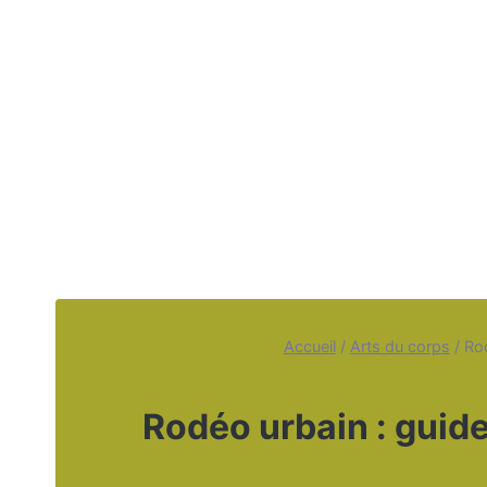
Accueil
/
Arts du corps
/
Rod
Rodéo urbain : guide