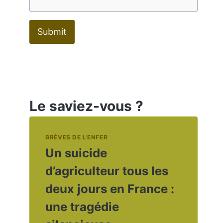
Submit
Le saviez-vous ?
BRÈVES DE L'ENFER
Un suicide
d’agriculteur tous les
deux jours en France :
une tragédie