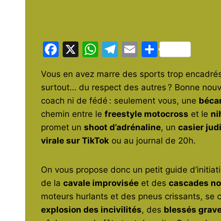
F
X
W
T
E
P
a
h
el
m
ar
Vous en avez marre des sports trop encadrés,
c
at
e
ai
ta
surtout… du respect des autres ? Bonne nouve
e
s
gr
l
g
coach ni de fédé : seulement vous, une
béca
b
A
a
er
chemin entre le
freestyle motocross
et le
ni
o
p
m
promet un
shoot d’adrénaline
, un
casier jud
o
p
virale sur TikTok
ou au journal de 20h.
k
On vous propose donc un petit guide d’initiat
de la
cavale improvisée
et des
cascades n
moteurs hurlants et des pneus crissants, se c
explosion des incivilités
, des
blessés grav