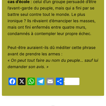
cas d’école
: celui d’un groupe persuadé d’être
l’avant-garde du peuple, mais qui a fini par se
battre seul contre tout le monde. Le plus
ironique ? Ils rêvaient d’émanciper les masses,
mais ont fini enfermés entre quatre murs,
condamnés à contempler leur propre échec.
Peut-être auraient-ils dû méditer cette phrase
avant de prendre les armes :
« On peut tout faire au nom du peuple… sauf lui
demander son avis. »
F
X
W
T
E
P
a
h
el
m
ar
c
at
e
ai
ta
e
s
gr
l
g