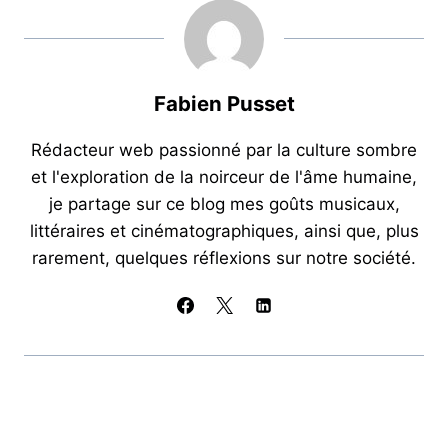
b
A
a
er
o
p
m
o
p
Fabien Pusset
k
Rédacteur web passionné par la culture sombre
et l'exploration de la noirceur de l'âme humaine,
je partage sur ce blog mes goûts musicaux,
littéraires et cinématographiques, ainsi que, plus
rarement, quelques réflexions sur notre société.