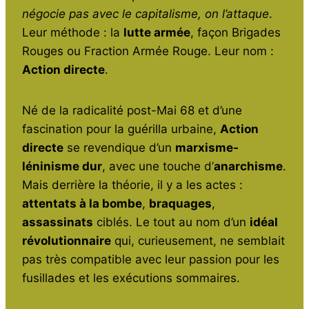
o
p
négocie pas avec le capitalisme, on l’attaque
.
Leur méthode : la
lutte armée
, façon Brigades
k
Rouges ou Fraction Armée Rouge. Leur nom :
Action directe
.
Né de la radicalité post-Mai 68 et d’une
fascination pour la guérilla urbaine,
Action
directe
se revendique d’un
marxisme-
léninisme dur
, avec une touche d’
anarchisme
.
Mais derrière la théorie, il y a les actes :
attentats à la bombe
,
braquages
,
assassinats
ciblés. Le tout au nom d’un
idéal
révolutionnaire
qui, curieusement, ne semblait
pas très compatible avec leur passion pour les
fusillades et les exécutions sommaires.