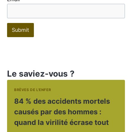
Submit
Le saviez-vous ?
BRÈVES DE L'ENFER
84 % des accidents mortels
causés par des hommes :
quand la virilité écrase tout