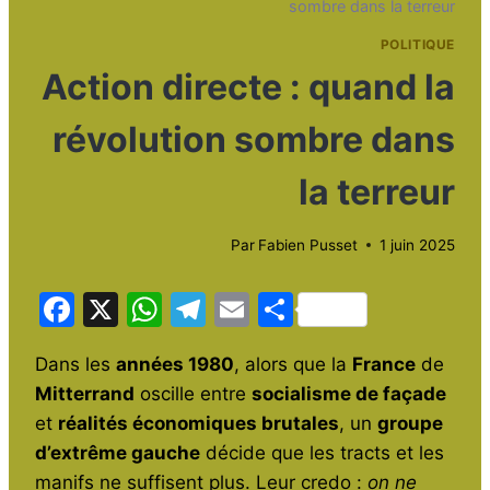
sombre dans la terreur
POLITIQUE
Action directe : quand la
révolution sombre dans
la terreur
Par
Fabien Pusset
1 juin 2025
F
X
W
T
E
P
a
h
el
m
ar
Dans les
années 1980
, alors que la
France
de
c
at
e
ai
ta
Mitterrand
oscille entre
socialisme de façade
e
s
gr
l
g
et
réalités économiques brutales
, un
groupe
b
A
a
er
d’extrême gauche
décide que les tracts et les
o
p
m
manifs ne suffisent plus. Leur credo :
on ne