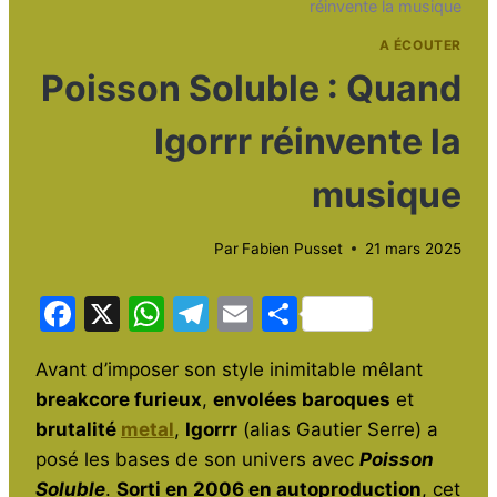
réinvente la musique
A ÉCOUTER
Poisson Soluble : Quand
Igorrr réinvente la
musique
Par
Fabien Pusset
21 mars 2025
F
X
W
T
E
P
a
h
el
m
ar
Avant d’imposer son style inimitable mêlant
c
at
e
ai
ta
breakcore furieux
,
envolées baroques
et
e
s
gr
l
g
brutalité
metal
,
Igorrr
(alias Gautier Serre) a
b
A
a
er
posé les bases de son univers avec
Poisson
o
p
m
Soluble
.
Sorti en 2006 en autoproduction
, cet