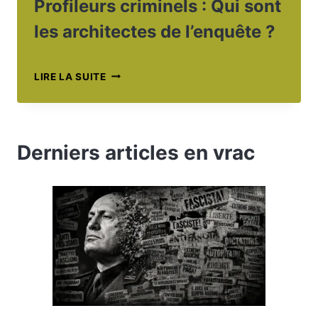
Profileurs criminels : Qui sont
EN
les architectes de l’enquête ?
FRANCE
PROFILEURS
LIRE LA SUITE
CRIMINELS :
QUI
SONT
LES
Derniers articles en vrac
ARCHITECTES
DE
L’ENQUÊTE ?