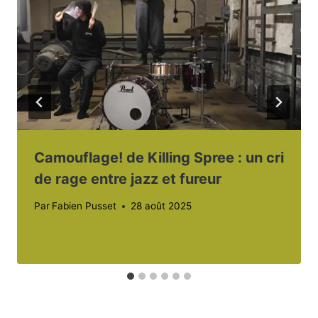
Camouflage! de Killing Spree : un cri
de rage entre jazz et fureur
Par
Fabien Pusset
28 août 2025