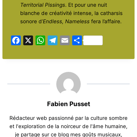
Territorial Pissings
. Et pour une nuit
blanche de créativité intense, la catharsis
sonore d’
Endless, Nameless
fera l’affaire.
F
X
W
T
E
P
a
h
el
m
ar
c
at
e
ai
ta
e
s
gr
l
g
b
A
a
er
o
p
m
o
p
Fabien Pusset
k
Rédacteur web passionné par la culture sombre
et l'exploration de la noirceur de l'âme humaine,
je partage sur ce blog mes goûts musicaux,