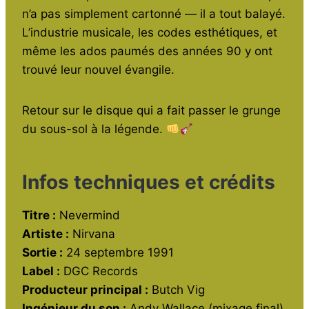
o
p
n’a pas simplement cartonné — il a tout balayé.
L’industrie musicale, les codes esthétiques, et
k
même les ados paumés des années 90 y ont
trouvé leur nouvel évangile.
Retour sur le disque qui a fait passer le grunge
du sous-sol à la légende.
Infos techniques et crédits
Titre :
Nevermind
Artiste :
Nirvana
Sortie :
24 septembre 1991
Label :
DGC Records
Producteur principal :
Butch Vig
Ingénieur du son :
Andy Wallace (mixage final)