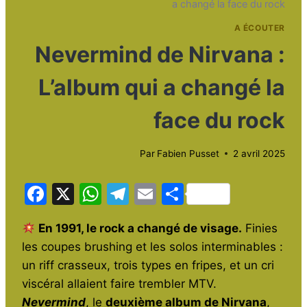
a changé la face du rock
A ÉCOUTER
Nevermind de Nirvana :
L’album qui a changé la
face du rock
Par
Fabien Pusset
2 avril 2025
F
X
W
T
E
P
a
h
el
m
ar
En 1991, le rock a changé de visage.
Finies
c
at
e
ai
ta
les coupes brushing et les solos interminables :
e
s
gr
l
g
un riff crasseux, trois types en fripes, et un cri
b
A
a
er
viscéral allaient faire trembler MTV.
o
p
m
Nevermind
, le
deuxième album de Nirvana
,