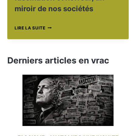
miroir de nos sociétés
TUEURS
LIRE LA SUITE
EN
SÉRIE
:
ENTRE
Derniers articles en vrac
FASCINATION
ET
HORREUR,
UN
MIROIR
DE
NOS
SOCIÉTÉS