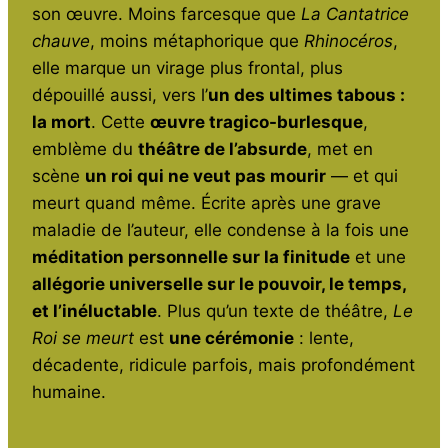
b
A
a
er
son œuvre. Moins farcesque que
La Cantatrice
o
p
m
chauve
, moins métaphorique que
Rhinocéros
,
o
p
elle marque un virage plus frontal, plus
dépouillé aussi, vers l’
un des ultimes tabous :
k
la mort
. Cette
œuvre tragico-burlesque
,
emblème du
théâtre de l’absurde
, met en
scène
un roi qui ne veut pas mourir
— et qui
meurt quand même. Écrite après une grave
maladie de l’auteur, elle condense à la fois une
méditation personnelle sur la finitude
et une
allégorie universelle sur le pouvoir, le temps,
et l’inéluctable
. Plus qu’un texte de théâtre,
Le
Roi se meurt
est
une cérémonie
: lente,
décadente, ridicule parfois, mais profondément
humaine.