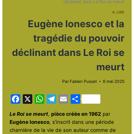
déclinant dans Le Roi se meurt
A LIRE
Eugène Ionesco et la
tragédie du pouvoir
déclinant dans Le Roi se
meurt
Par
Fabien Pusset
6 mai 2025
F
X
W
T
E
P
a
h
el
m
ar
Le Roi se meurt
,
pièce créée en 1962
par
c
at
e
ai
ta
Eugène Ionesco
, s’inscrit dans une période
e
s
gr
l
g
charnière de la vie de son auteur comme de