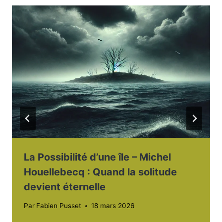
La Possibilité d’une île – Michel
Houellebecq : Quand la solitude
devient éternelle
Par
Fabien Pusset
18 mars 2026