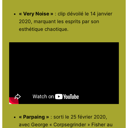
« Very Noise »
: clip dévoilé le 14 janvier
2020, marquant les esprits par son
esthétique chaotique.
« Parpaing »
: sorti le 25 février 2020,
avec George « Corpsegrinder » Fisher au