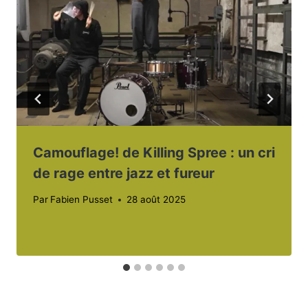
Camouflage! de Killing Spree : un cri
de rage entre jazz et fureur
Par
Fabien Pusset
28 août 2025