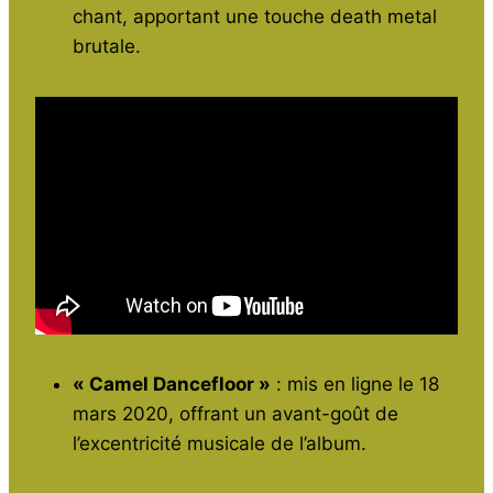
chant, apportant une touche death metal
brutale.
« Camel Dancefloor »
: mis en ligne le 18
mars 2020, offrant un avant-goût de
l’excentricité musicale de l’album.