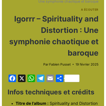
Une symphonie chaotique et baroque
A ÉCOUTER
Igorrr – Spirituality and
Distortion : Une
symphonie chaotique et
baroque
Par
Fabien Pusset
19 février 2025
F
X
W
T
E
P
a
h
el
m
ar
Infos techniques et crédits
c
at
e
ai
ta
e
s
gr
l
g
Titre de l’album :
Spirituality and Distortion