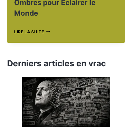
Ombres pour Éclairer le
Monde
BRUNO
LIRE LA SUITE
DUMONT
:
FILMER
LES
Derniers articles en vrac
OMBRES
POUR
ÉCLAIRER
LE
MONDE