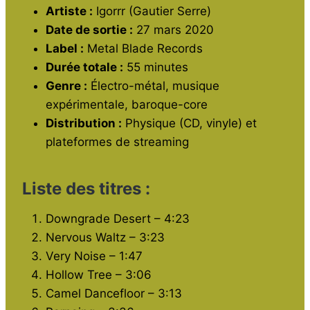
b
A
a
er
Artiste :
Igorrr (Gautier Serre)
o
p
m
Date de sortie :
27 mars 2020
o
p
Label :
Metal Blade Records
Durée totale :
k
55 minutes
Genre :
Électro-métal, musique
expérimentale, baroque-core
Distribution :
Physique (CD, vinyle) et
plateformes de streaming
Liste des titres :
Downgrade Desert – 4:23
Nervous Waltz – 3:23
Very Noise – 1:47
Hollow Tree – 3:06
Camel Dancefloor – 3:13