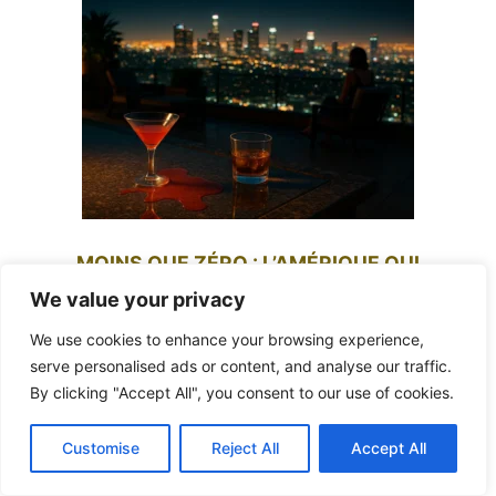
MOINS QUE ZÉRO : L’AMÉRIQUE QUI
S’EFFONDRE SOUS LE POIDS DE SON PROPRE
We value your privacy
LUXE
We use cookies to enhance your browsing experience,
serve personalised ads or content, and analyse our traffic.
By clicking "Accept All", you consent to our use of cookies.
Customise
Reject All
Accept All