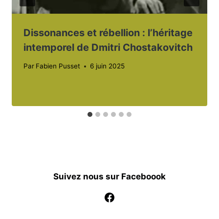
Dissonances et rébellion : l’héritage
intemporel de Dmitri Chostakovitch
Par
Fabien Pusset
6 juin 2025
Suivez nous sur Faceboook
Facebook