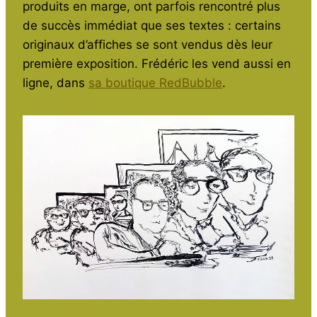
produits en marge, ont parfois rencontré plus
de succès immédiat que ses textes : certains
originaux d’affiches se sont vendus dès leur
première exposition. Frédéric les vend aussi en
ligne, dans
sa boutique RedBubble
.