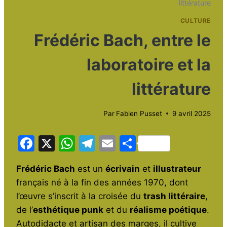
littérature
CULTURE
Frédéric Bach, entre le
laboratoire et la
littérature
Par
Fabien Pusset
9 avril 2025
F
X
W
T
E
P
a
h
el
m
ar
Frédéric Bach
est un
écrivain
et
illustrateur
c
at
e
ai
ta
français né à la fin des années 1970, dont
e
s
gr
l
g
l’œuvre s’inscrit à la croisée du
trash littéraire
,
b
A
a
er
de l’
esthétique punk
et du
réalisme poétique
.
o
p
m
Autodidacte et artisan des marges, il cultive