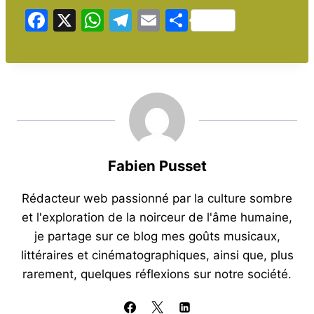
F
X
W
T
E
P
a
h
el
m
ar
c
at
e
ai
ta
e
s
gr
l
g
b
A
a
er
o
p
m
o
p
Fabien Pusset
k
Rédacteur web passionné par la culture sombre
et l'exploration de la noirceur de l'âme humaine,
je partage sur ce blog mes goûts musicaux,
littéraires et cinématographiques, ainsi que, plus
rarement, quelques réflexions sur notre société.