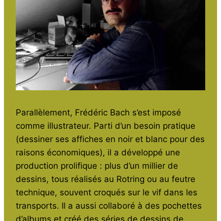
Parallèlement, Frédéric Bach s’est imposé
comme illustrateur. Parti d’un besoin pratique
(dessiner ses affiches en noir et blanc pour des
raisons économiques), il a développé une
production prolifique : plus d’un millier de
dessins, tous réalisés au Rotring ou au feutre
technique, souvent croqués sur le vif dans les
transports. Il a aussi collaboré à des pochettes
d’albums et créé des séries de dessins de