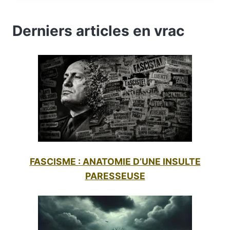
DISSIDENT
:
Derniers articles en vrac
LE
PRIX
DES
IDÉES
LIBRES
FASCISME : ANATOMIE D’UNE INSULTE
PARESSEUSE