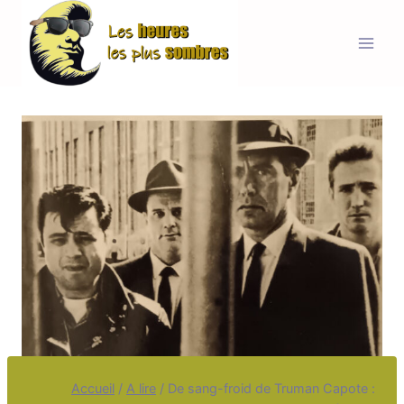
Aller
au
contenu
Accueil
/
A lire
/
De sang-froid de Truman Capote :