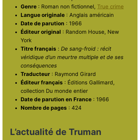
o
p
Genre
: Roman non fictionnel,
True crime
Langue originale
: Anglais américain
k
Date de parution
: 1966
Éditeur original
: Random House, New
York
Titre français
:
De sang-froid : récit
véridique d’un meurtre multiple et de ses
conséquences
Traducteur
: Raymond Girard
Éditeur français
: Éditions Gallimard,
collection Du monde entier
Date de parution en France
: 1966
Nombre de pages
: 424
L’actualité de Truman