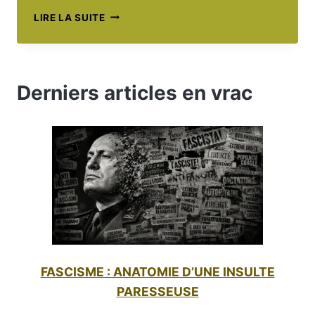
LES
LIRE LA SUITE
HÉRITIERS
DE
DAVID
LYNCH
Derniers articles en vrac
:
UN
CINÉMA
ENTRE
RÊVE
ET
CAUCHEMAR
FASCISME : ANATOMIE D’UNE INSULTE
PARESSEUSE