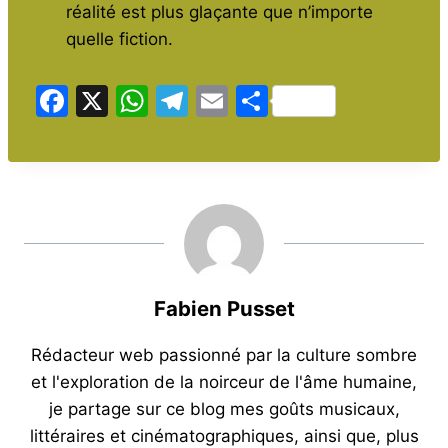
réalité est plus glaçante que n’importe
quelle fiction.
F
X
W
T
E
P
a
h
el
m
ar
c
at
e
ai
ta
e
s
gr
l
g
b
A
a
er
o
p
m
o
p
Fabien Pusset
k
Rédacteur web passionné par la culture sombre
et l'exploration de la noirceur de l'âme humaine,
je partage sur ce blog mes goûts musicaux,
littéraires et cinématographiques, ainsi que, plus