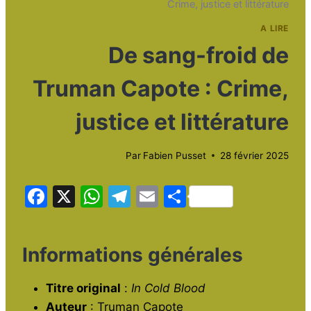
Crime, justice et littérature
A LIRE
De sang-froid de
Truman Capote : Crime,
justice et littérature
Par
Fabien Pusset
28 février 2025
F
X
W
T
E
P
a
h
el
m
ar
c
at
e
ai
ta
Informations générales
e
s
gr
l
g
b
A
a
er
Titre original
:
In Cold Blood
o
p
m
Auteur
: Truman Capote