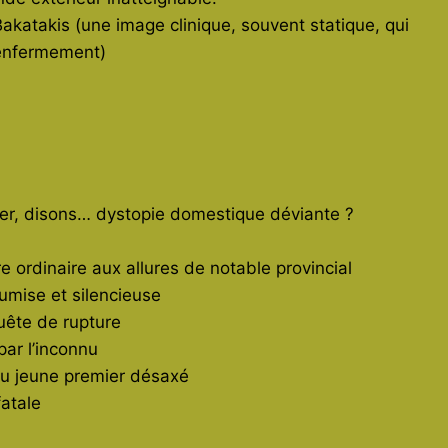
akatakis (une image clinique, souvent statique, qui
 enfermement)
her, disons… dystopie domestique déviante ?
re ordinaire aux allures de notable provincial
oumise et silencieuse
quête de rupture
 par l’inconnu
e du jeune premier désaxé
fatale