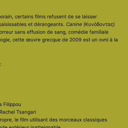
s
in, certains films refusent de se laisser
nsaisissables et dérangeants.
Canine
(Κυνόδοντας)
orreur sans effusion de sang, comédie familiale
logie, cette œuvre grecque de 2009 est un ovni à la
:
)
 Filippou
Rachel Tsangari
pre, le film utilisant des morceaux classiques
e extérieur inatteignable.