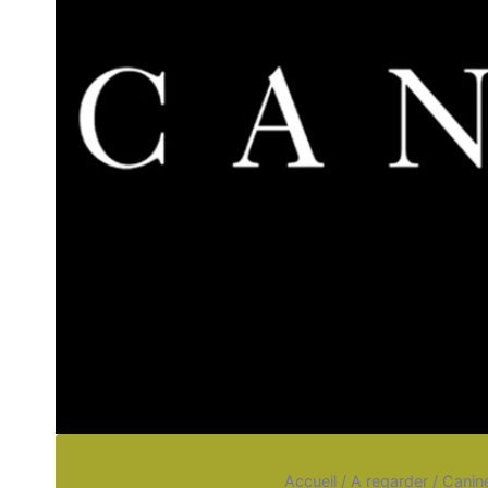
Accueil
/
A regarder
/
Canine