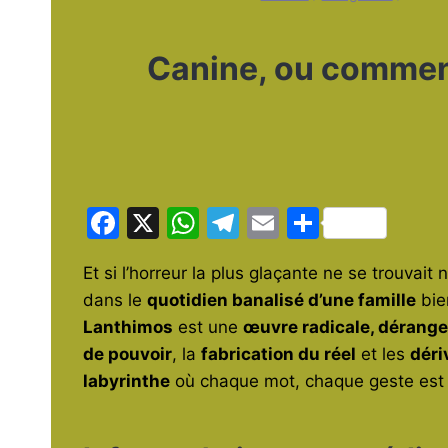
Canine, ou comment
F
X
W
T
E
P
a
h
el
m
ar
Et si l’horreur la plus glaçante ne se trouvai
c
at
e
ai
ta
dans le
quotidien banalisé d’une famille
bie
e
s
gr
l
g
Lanthimos
est une
œuvre radicale, dérange
b
A
a
er
de pouvoir
, la
fabrication du réel
et les
déri
o
p
m
labyrinthe
où chaque mot, chaque geste est u
o
p
k