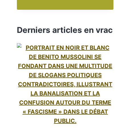
LYNCH
EST
MORT |
LES
HEURES
Derniers articles en vrac
LES
PLUS
SOMBRES
EN
DEUIL