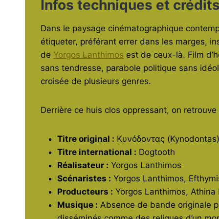
Infos techniques et crédit
Dans le paysage cinématographique contempora
étiqueter, préférant errer dans les marges, i
de
Yorgos Lanthimos
est de ceux-là. Film d’h
sans tendresse, parabole politique sans idéo
croisée de plusieurs genres.
Derrière ce huis clos oppressant, on retrouve 
Titre original :
Κυνόδοντας (Kynodontas
Titre international :
Dogtooth
Réalisateur :
Yorgos Lanthimos
Scénaristes :
Yorgos Lanthimos, Efthymis
Producteurs :
Yorgos Lanthimos, Athina 
Musique :
Absence de bande originale pro
disséminés comme des reliques d’un mond